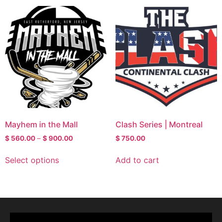
Mayhem in the Mall
Clash Series | Montreal
$
560.00
–
$
900.00
$
750.00
Select options
Add to cart