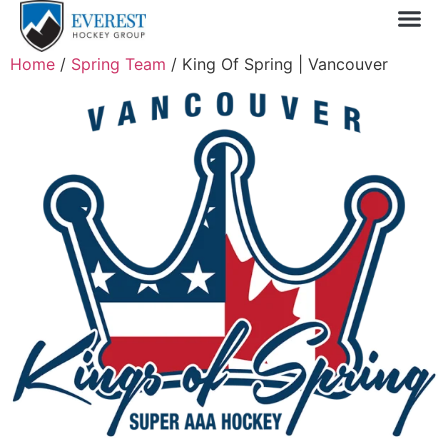
Sprin
1 Day
My 
Home
/
Spring Team
/ King Of Spring | Vancouver