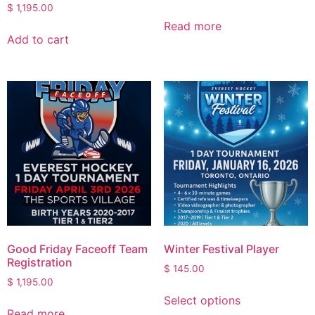
$
1,195.00
Read more
Add to cart
Good Friday Faceoff Team
Winter Festival Player
Registration
$
145.00
$
1,195.00
Select options
Read more