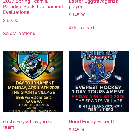
2027 Spring Team &
Easter Eggtravaganza
Paradise Puck Tournament
player
Evaluations
$
145.00
$
60.00
Add to cart
Select options
easter-egsstravganza
Good Friday Faceoff
team
$
145.00