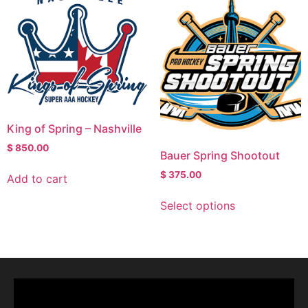
King of Spring – Nashville
$
850.00
Bauer Spring Shootout
$
375.00
Add to cart
Select options