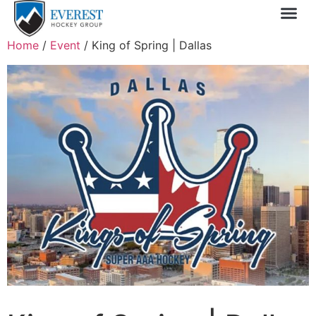
Sprin
1 Day
My 
Home
/
Event
/ King of Spring | Dallas