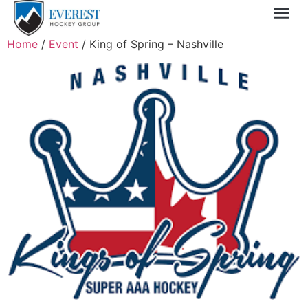
Sprin
1 Day
My 
Home
/
Event
/ King of Spring – Nashville