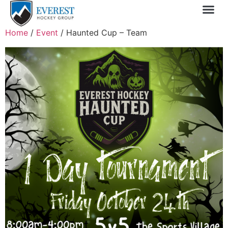
Sprin
1 Day
My 
Home
/
Event
/ Haunted Cup – Team